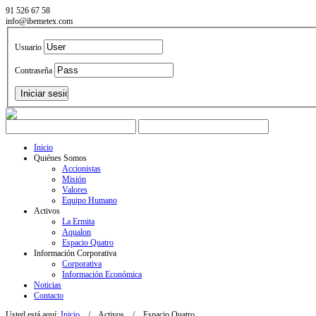
91 526 67 58
info@ibemetex.com
Usuario
Contraseña
Inicio
Quiénes Somos
Accionistas
Misión
Valores
Equipo Humano
Activos
La Ermita
Aqualon
Espacio Quatro
Información Corporativa
Corporativa
Información Económica
Noticias
Contacto
Usted está aquí:
Inicio
/
Activos
/
Espacio Quatro