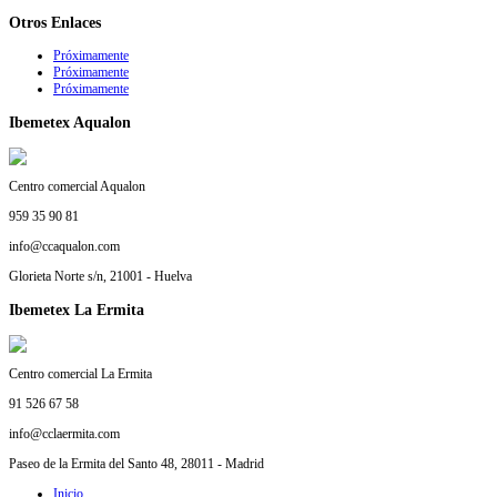
Otros
Enlaces
Próximamente
Próximamente
Próximamente
Ibemetex
Aqualon
Centro comercial Aqualon
959 35 90 81
info@ccaqualon.com
Glorieta Norte s/n, 21001 - Huelva
Ibemetex
La Ermita
Centro comercial La Ermita
91 526 67 58
info@cclaermita.com
Paseo de la Ermita del Santo 48, 28011 - Madrid
Inicio